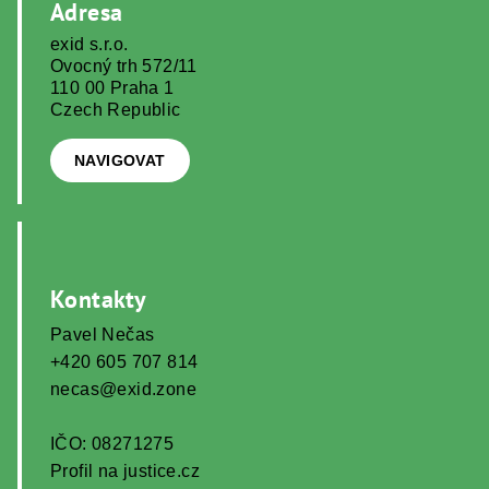
Adresa
d
exid s.r.o.
e
Ovocný trh 572/11
p
110 00 Praha 1
á
Czech Republic
g
NAVIGOVAT
i
n
a
Kontakty
Pavel Nečas
+420 605 707 814
necas@exid.zone
IČO: 08271275
Profil na justice.cz