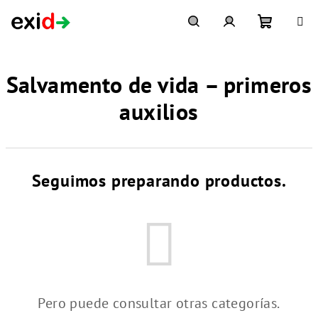
Ir
al
contenido
Cesta
Buscar
Inicio
Salvamento de vida – primeros
de
en
de
auxilios
la
sesión
compra
Seguimos preparando productos.
Pero puede consultar otras categorías.