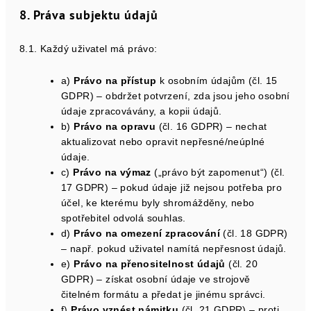
8. Práva subjektu údajů
8.1. Každý uživatel má právo:
a)
Právo na přístup
k osobním údajům (čl. 15
GDPR) – obdržet potvrzení, zda jsou jeho osobní
údaje zpracovávány, a kopii údajů.
b)
Právo na opravu
(čl. 16 GDPR) – nechat
aktualizovat nebo opravit nepřesné/neúplné
údaje.
c)
Právo na výmaz
(„právo být zapomenut“) (čl.
17 GDPR) – pokud údaje již nejsou potřeba pro
účel, ke kterému byly shromážděny, nebo
spotřebitel odvolá souhlas.
d)
Právo na omezení zpracování
(čl. 18 GDPR)
– např. pokud uživatel namítá nepřesnost údajů.
e)
Právo na přenositelnost údajů
(čl. 20
GDPR) – získat osobní údaje ve strojově
čitelném formátu a předat je jinému správci.
f)
Právo vznést námitku
(čl. 21 GDPR) – proti