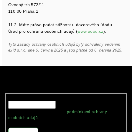
Ovocný trh 572/11
110 00 Praha 1
11.2. Máte právo podat stížnost u dozorového úřadu –
Úřad pro ochranu osobních údajů (
www.uoou.cz
).
Tyto zásady ochrany osobních údajů byly schváleny vedením
exid s.r.o. dne 6. června 2025 a jsou platné od 6. června 2025.
Odebírat newsletter
E-mail
Vložením e-mailu souhlasíte s
podmínkami ochrany
osobních údajů