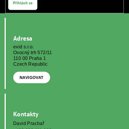
Přihlásit se
Z
á
p
Adresa
a
exid s.r.o.
t
Ovocný trh 572/11
í
110 00 Praha 1
Czech Republic
NAVIGOVAT
Kontakty
David Prachař