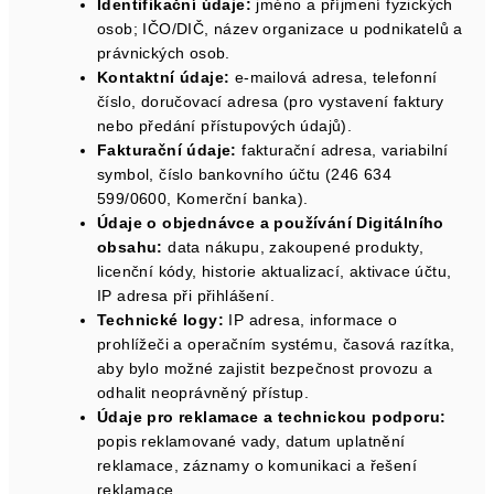
Identifikační údaje:
jméno a příjmení fyzických
osob; IČO/DIČ, název organizace u podnikatelů a
právnických osob.
Kontaktní údaje:
e-mailová adresa, telefonní
číslo, doručovací adresa (pro vystavení faktury
nebo předání přístupových údajů).
Fakturační údaje:
fakturační adresa, variabilní
symbol, číslo bankovního účtu (246 634
599/0600, Komerční banka).
Údaje o objednávce a používání Digitálního
obsahu:
data nákupu, zakoupené produkty,
licenční kódy, historie aktualizací, aktivace účtu,
IP adresa při přihlášení.
Technické logy:
IP adresa, informace o
prohlížeči a operačním systému, časová razítka,
aby bylo možné zajistit bezpečnost provozu a
odhalit neoprávněný přístup.
Údaje pro reklamace a technickou podporu:
popis reklamované vady, datum uplatnění
reklamace, záznamy o komunikaci a řešení
reklamace.