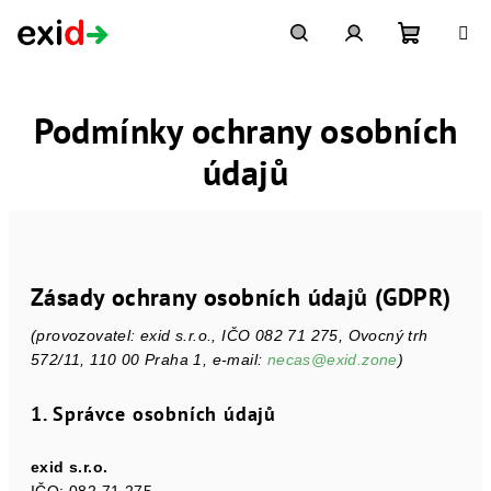
Přejít
na
obsah
Nákupní
Hledat
Přihlášení
Podmínky ochrany osobních
košík
údajů
Zásady ochrany osobních údajů (GDPR)
(provozovatel: exid s.r.o., IČO 082 71 275, Ovocný trh
572/11, 110 00 Praha 1, e-mail:
necas@exid.zone
)
1. Správce osobních údajů
exid s.r.o.