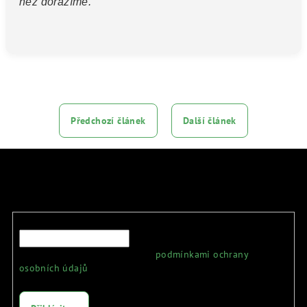
než dorazíme.“
Předchozí článek
Další článek
Odebírat newsletter
E-mail
Vložením e-mailu souhlasíte s
podmínkami ochrany
osobních údajů