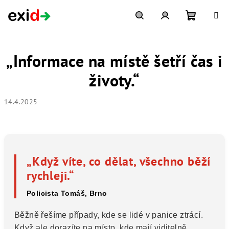
Přejít
na
obsah
Nákupní
Hledat
Přihlášení
„Informace na místě šetří čas i
košík
životy.“
14.4.2025
„Když víte, co dělat, všechno běží
rychleji.“
Policista Tomáš, Brno
Běžně řešíme případy, kde se lidé v panice ztrácí.
Když ale dorazíte na místo, kde mají viditelně