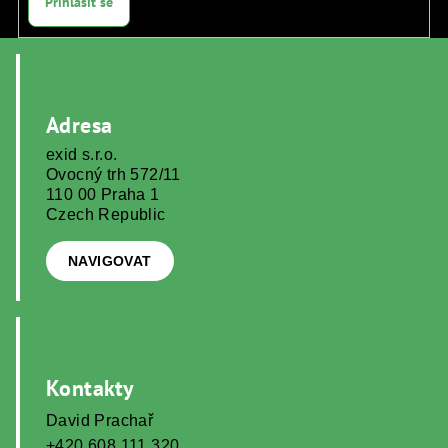
Přihlásit se
Z
á
p
Adresa
a
exid s.r.o.
t
Ovocný trh 572/11
í
110 00 Praha 1
Czech Republic
NAVIGOVAT
Kontakty
David Prachař
+420 608 111 320