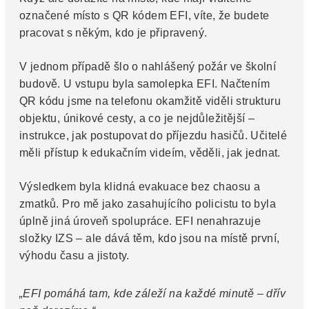
označené místo s QR kódem EFI, víte, že budete
pracovat s někým, kdo je připravený.
V jednom případě šlo o nahlášený požár ve školní
budově. U vstupu byla samolepka EFI. Načtením
QR kódu jsme na telefonu okamžitě viděli strukturu
objektu, únikové cesty, a co je nejdůležitější –
instrukce, jak postupovat do příjezdu hasičů. Učitelé
měli přístup k edukačním videím, věděli, jak jednat.
Výsledkem byla klidná evakuace bez chaosu a
zmatků. Pro mě jako zasahujícího policistu to byla
úplně jiná úroveň spolupráce. EFI nenahrazuje
složky IZS – ale dává těm, kdo jsou na místě první,
výhodu času a jistoty.
„EFI pomáhá tam, kde záleží na každé minutě – dřív